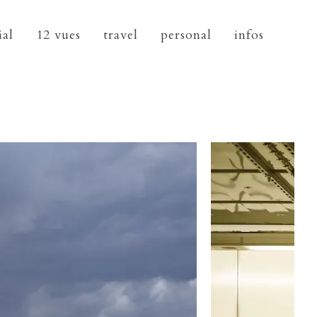
ial
12 vues
travel
personal
infos