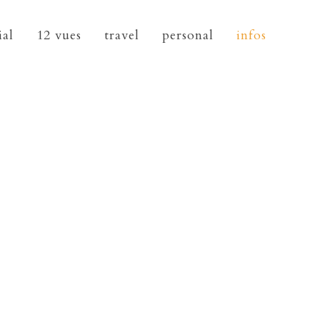
ial
12 vues
travel
personal
infos