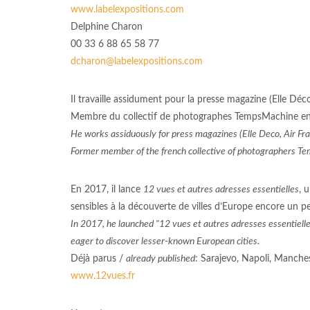
www.labelexpositions.com
Delphine Charon
00 33 6 88 65 58 77
dcharon@labelexpositions.com
Il travaille assidument pour la presse magazine (Elle Déc
Membre du collectif de photographes TempsMachine en
He works assiduously for press magazines (Elle Deco, Air F
Former member of the french collective of photographers T
En 2017, il lance
12 vues et autres adresses essentielles
, 
sensibles à la découverte de villes d’Europe encore un p
In 2017, he launched "12 vues et autres adresses essentielles
eager to discover lesser-known European cities.
Déjà parus /
already published
: Sarajevo, Napoli, Manches
www.12vues.fr