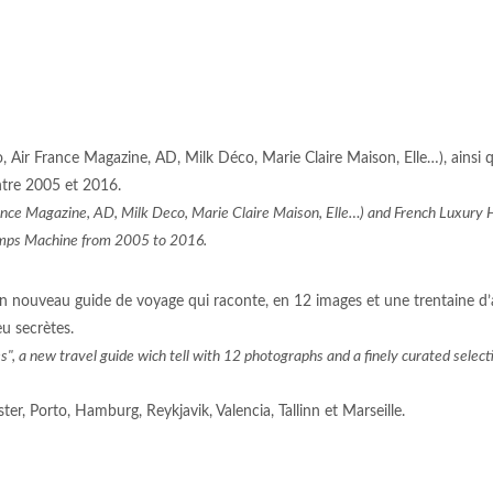
o, Air France Magazine, AD, Milk Déco, Marie Claire Maison, Elle…), ainsi 
tre 2005 et 2016.
rance Magazine, AD, Milk Deco, Marie Claire Maison, Elle…) and French Luxury 
emps Machine from 2005 to 2016.
un nouveau guide de voyage qui raconte, en 12 images et une trentaine d’
eu secrètes.
", a new travel guide wich tell with 12 photographs and a finely curated selecti
ter, Porto, Hamburg, Reykjavik, Valencia, Tallinn et Marseille.