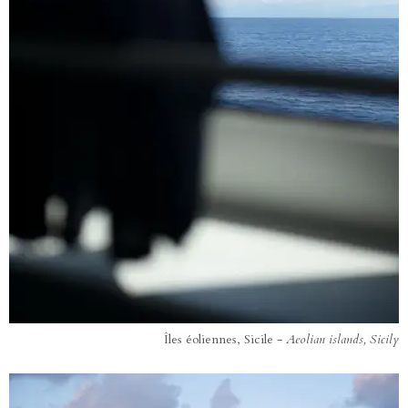
Îles éoliennes, Sicile -
Aeolian islands, Sicily